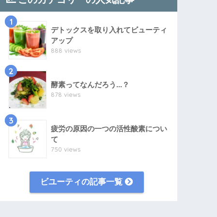
1
デトックスを取り入れてビューティ
アップ
888 views
2
酵素ってなんだろう...？
878 views
3
疲労の原因の一つの活性酸素につい
て
750 views
ビユーティの記事一覧