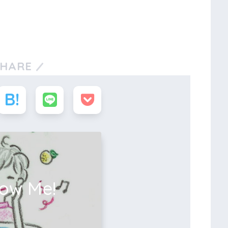
SHARE
low Me!